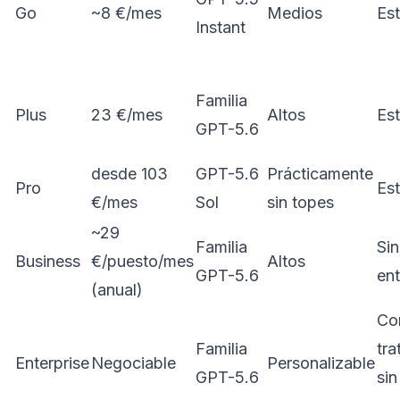
Go
~8 €/mes
Medios
Es
Instant
Familia
Plus
23 €/mes
Altos
Es
GPT-5.6
desde 103
GPT-5.6
Prácticamente
Pro
Es
€/mes
Sol
sin topes
~29
Familia
Sin
Business
€/puesto/mes
Altos
GPT-5.6
en
(anual)
Co
Familia
tra
Enterprise
Negociable
Personalizable
GPT-5.6
sin