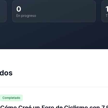
0
En progreso
T
ados
Completado
Cómo Creé un Foro de Ciclismo con 7