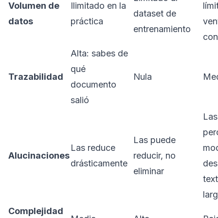
Volumen de
Ilimitado en la
lími
dataset de
datos
práctica
ven
entrenamiento
con
Alta: sabes de
qué
Trazabilidad
Nula
Me
documento
salió
Las
per
Las puede
Las reduce
mod
Alucinaciones
reducir, no
drásticamente
des
eliminar
tex
lar
Complejidad