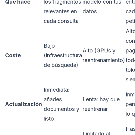
Qué hace
los fragmentos
modelo con tus
ent
relevantes en
datos
cad
cada consulta
pet
Alt
con
Bajo
Alto (GPUs y
pag
Coste
(infraestructura
reentrenamiento)
tod
de búsqueda)
tok
sie
Inmediata:
Inm
añades
Lenta: hay que
Actualización
per
documentos y
reentrenar
lo 
listo
Has
Limitado al