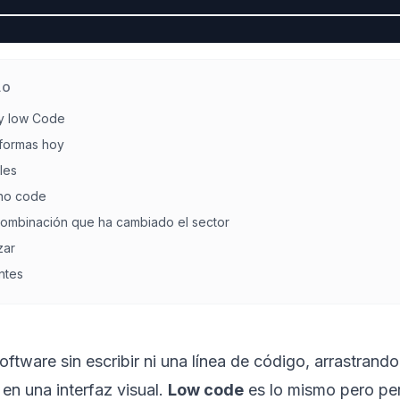
LO
y low Code
aformas hoy
les
no code
 combinación que ha cambiado el sector
zar
ntes
oftware sin escribir ni una línea de código, arrastrand
en una interfaz visual.
Low code
es lo mismo pero per