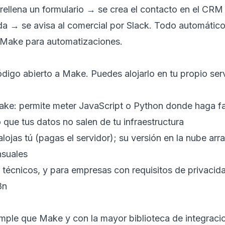
 rellena un formulario → se crea el contacto en el CR
da → se avisa al comercial por Slack. Todo automático
e Make para automatizaciones
.
ódigo abierto a Make. Puedes alojarlo en tu propio ser
ake: permite meter JavaScript o Python donde haga fa
 que tus datos no salen de tu infraestructura
o alojas tú (pagas el servidor); su versión en la nube ar
nsuales
es técnicos, y para empresas con requisitos de privacid
8n
imple que Make y con la mayor biblioteca de integraci