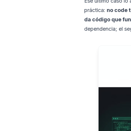
Ese último caso lo 
práctica:
no code t
da código que fu
dependencia; el se