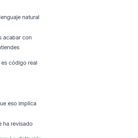
lenguaje natural
 acabar con
ntiendes
, es código real
que eso implica
 ha revisado