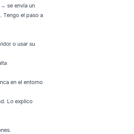
M → se envía un
. Tengo el paso a
vidor o usar su
lta
ranca en el entorno
ad. Lo explico
ones.