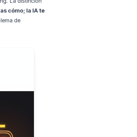
ing
. La distinción
as cómo; la IA te
oblema de