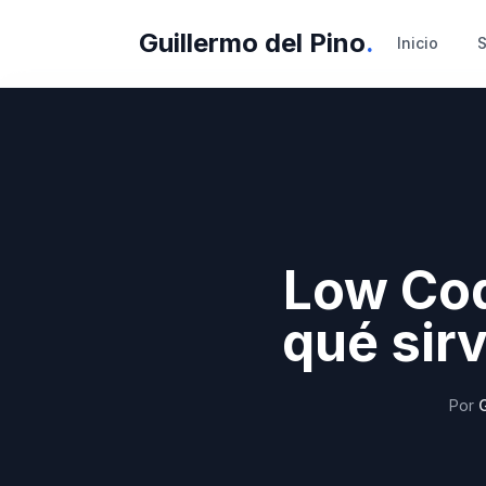
Guillermo del Pino
.
Inicio
S
Low Cod
qué sir
Por