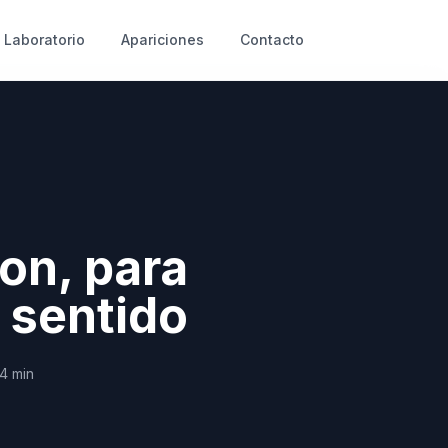
Laboratorio
Apariciones
Contacto
on, para
 sentido
14
min