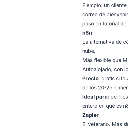
Ejemplo: un cliente
correo de bienveni
paso en
tutorial d
n8n
La alternativa de c
nube.
Más flexible que M
Autoalojado, con lo
Precio
: gratis si l
de los 20-25 € me
Ideal para
: perfil
entero en
qué es n
Zapier
El veterano. Más s