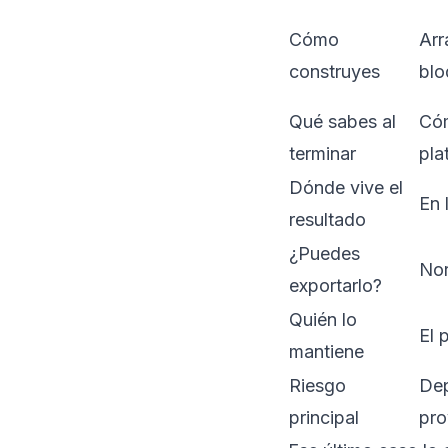
Cómo
Arr
construyes
blo
Qué sabes al
Cóm
terminar
pla
Dónde vive el
En 
resultado
¿Puedes
No
exportarlo?
Quién lo
El 
mantiene
Riesgo
Dep
principal
pro